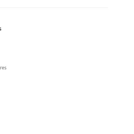
s
res