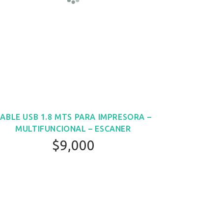
ABLE USB 1.8 MTS PARA IMPRESORA –
MULTIFUNCIONAL – ESCANER
El
El
$
9,000
precio
precio
original
actual
era:
es:
$10,000.
$9,000.