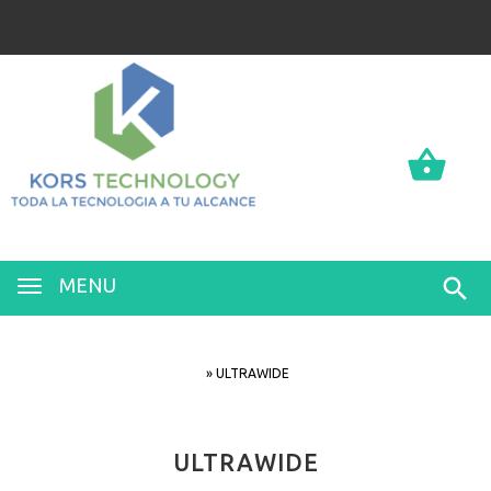
0
0
MENU
»
ULTRAWIDE
ULTRAWIDE